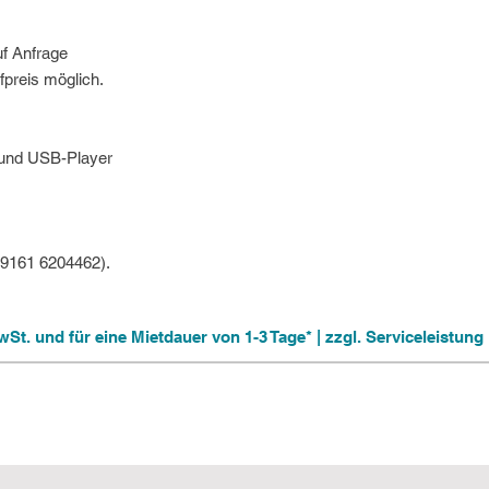
uf Anfrage
fpreis möglich.
 und USB-Player
09161 6204462).
 MwSt. und für eine Mietdauer von 1-3 Tage* | zzgl. Serviceleistu