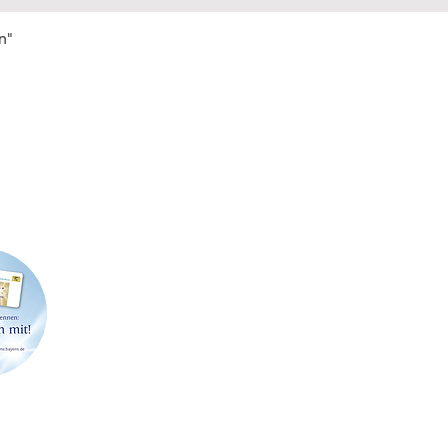
n"
FIRMENSITZ & POSTADRESSE
LAGE
Strößenreuther & Partner GbR
Werner-
Richard Wagner-Straße 49
91413 N
91413 Neustadt an der Aisch
Telefon: 09161 6204462
Abholu
E-Mail:
info@stroessenreuther-partner.de
Terminv