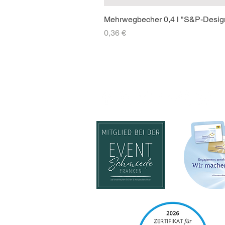
Mehrwegbecher 0,4 l "S&P-Desig
Preis
0,36 €
SOCIAL-MEDIA