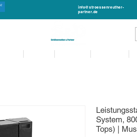
info@stroessenreuther-
partner.de
NTVERLEIH
MIET-SHOP
MIETANFRAGE
EVENTSERVICE
Leistungsst
System, 800
Tops) | Mus