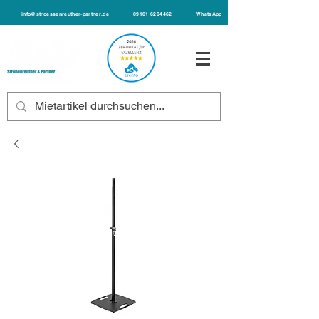
info@stroessenreuther-partner.de
09161 6204462
WhatsApp