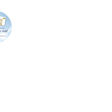
91413 Neustadt an der Aisch
Telefon: 09161 6204462
Abholu
E-Mail:
info@stroessenreuther-partner.de
Terminv
T
EVENT
VERLEIH
•
SERVICE
FAQ
AGB
IMP
HANK- & GETRÄNKE
SERVICE