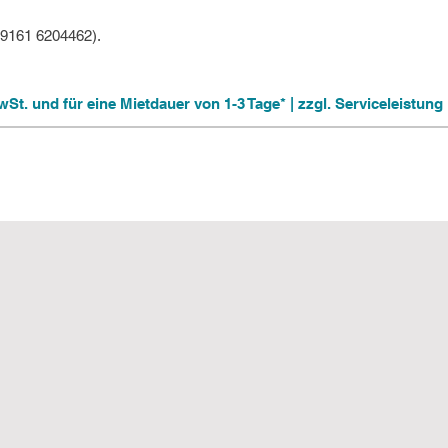
09161 6204462).
 MwSt. und für eine Mietdauer von 1-3 Tage* | zzgl. Serviceleistu