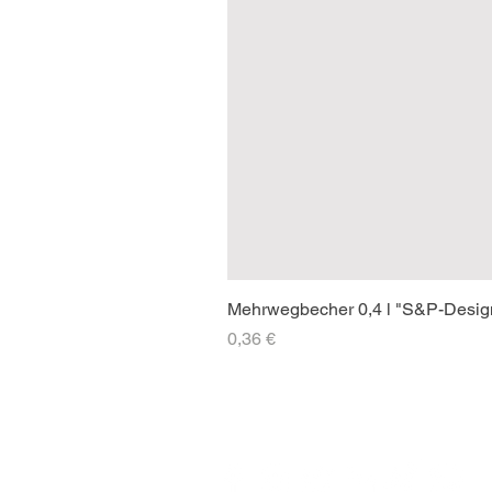
Mehrwegbecher 0,4 l "S&P-Desig
Preis
0,36 €
SOCIAL-MEDIA