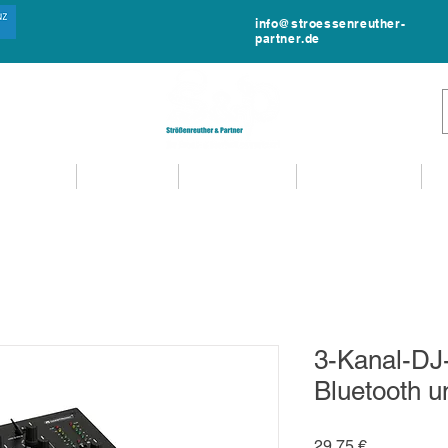
info@stroessenreuther-
partner.de
NTVERLEIH
MIET-SHOP
MIETANFRAGE
EVENTSERVICE
3-Kanal-DJ-
Bluetooth 
Preis
29,75 €