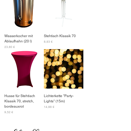
Wasserkocher mit
Stehtisch Klassik 70
Ablaufhahn (20 l)
Preis
8,93 €
Preis
23,80 €
Husse für Stehtisch
Lichterkette "Party-
Klassik 70, stretch,
Lights" (15m)
bordeauxrot
Preis
14,88 €
Preis
9,52 €