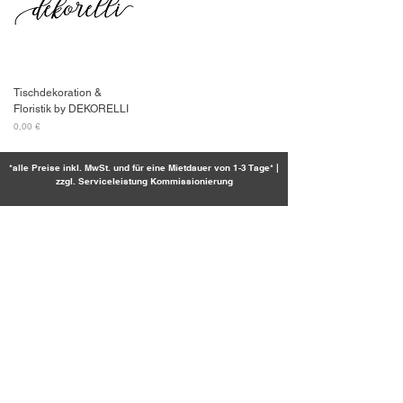
Tischdekoration &
Floristik by DEKORELLI
Preis
0,00 €
*alle Preise inkl. MwSt. und für eine Mietdauer von 1-3 Tage* |
zzgl. Serviceleistung Kommissionierung
SOCIAL-MEDIA
FIRMENSITZ & POSTADRESSE
Strößenreuther & Partner GbR
Richard Wagner-Straße 49
91413 Neustadt an der Aisch
Telefon:
09161 6204462
E-Mail:
info@stroessenreuther-partner.de