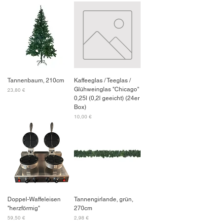
Tannenbaum, 210cm
Kaffeeglas / Teeglas /
Glühweinglas "Chicago"
Preis
23,80 €
0,25l (0,2l geeicht) (24er
Box)
Preis
10,00 €
Doppel-Waffeleisen
Tannengirlande, grün,
"herzförmig"
270cm
Preis
Preis
59,50 €
2,98 €