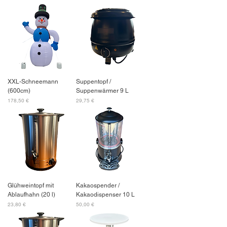
XXL-Schneemann
Suppentopf /
(600cm)
Suppenwärmer 9 L
Preis
Preis
178,50 €
29,75 €
Glühweintopf mit
Kakaospender /
Ablaufhahn (20 l)
Kakaodispenser 10 L
Preis
Preis
23,80 €
50,00 €