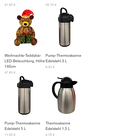
Preis
Preis
41,65 €
35,70 €
Weihnachts-Teddybär
Pump-Thermoskanne
LED-Beleuchtung, Höhe
Edelstahl 3 L
140cm
Preis
8,93 €
Preis
47,60 €
Pump-Thermoskanne
Thermoskanne
Edelstahl 5 L
Edelstahl 1,5 L
Preis
Preis
11,90 €
4,76 €