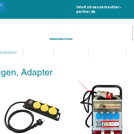
info@stroessenreuther-
partner.de
NTVERLEIH
MIET-SHOP
MIETANFRAGE
EVENTSERVICE
ngen, Adapter