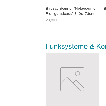
Bauzaunbanner "Notausgang
B
Pfeil geradeaus" 340x173cm
+
Preis
P
23,80 €
1
Funksysteme & Ko