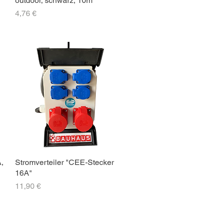
outdoor, schwarz, 10m
Preis
4,76 €
,
Stromverteiler "CEE-Stecker
16A"
Preis
11,90 €