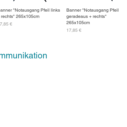
anner "Notausgang Pfeil links
Banner "Notausgang Pfeil
 rechts" 265x105cm
geradeaus + rechts"
265x105cm
reis
7,85 €
Preis
17,85 €
mmunikation