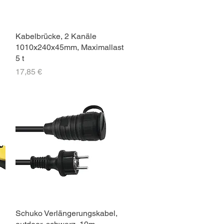
Kabelbrücke, 2 Kanäle
1010x240x45mm, Maximallast
5 t
Preis
17,85 €
Schuko Verlängerungskabel,