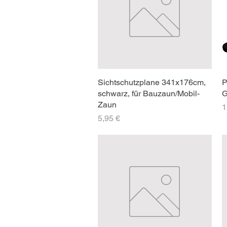
Sichtschutzplane 341x176cm,
P
schwarz, für Bauzaun/Mobil-
G
Zaun
P
1
Preis
5,95 €