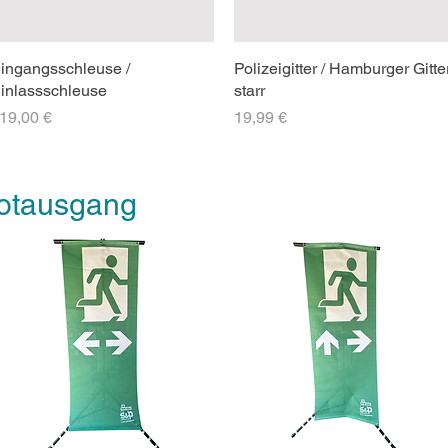
ingangsschleuse /
Polizeigitter / Hamburger Gitter
inlassschleuse
starr
reis
Preis
19,00 €
19,99 €
Notausgang