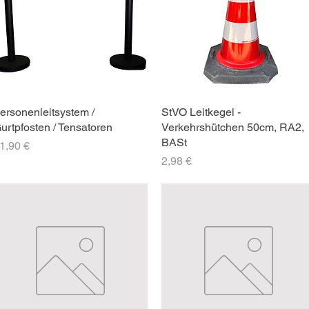
ersonenleitsystem /
StVO Leitkegel -
urtpfosten / Tensatoren
Verkehrshütchen 50cm, RA2,
BASt
reis
1,90 €
Preis
2,98 €