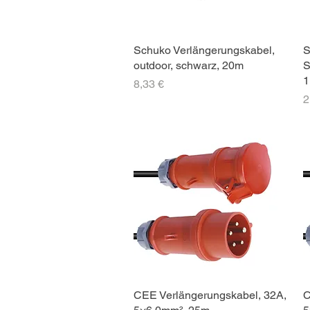
Schuko Verlängerungskabel,
S
outdoor, schwarz, 20m
S
1
Preis
8,33 €
P
2
CEE Verlängerungskabel, 32A,
C