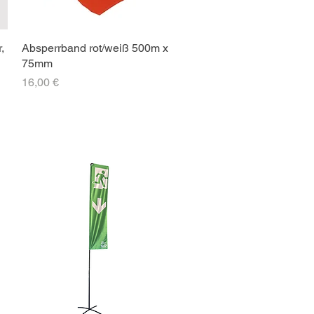
,
Absperrband rot/weiß 500m x
75mm
Preis
16,00 €