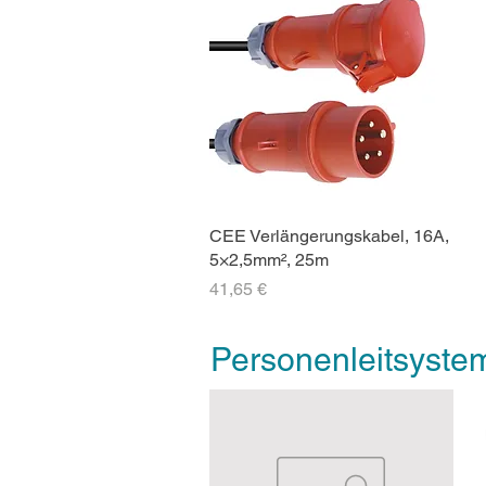
CEE Verlängerungskabel, 16A,
5×2,5mm², 25m
Preis
41,65 €
Personenleitsystem