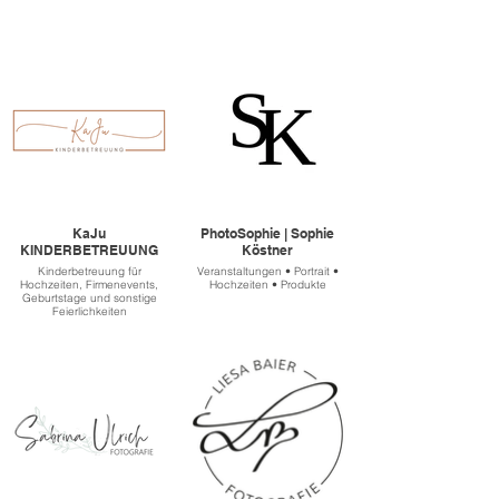
KaJu
PhotoSophie | Sophie
KINDERBETREUUNG
Köstner
Kinderbetreuung für
Veranstaltungen • Portrait •
Hochzeiten, Firmenevents,
Hochzeiten • Produkte
Geburtstage und sonstige
Feierlichkeiten