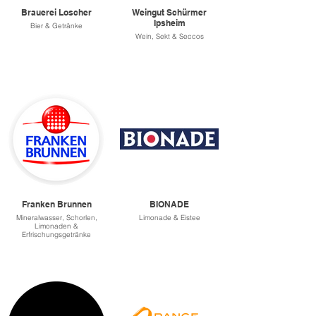
Brauerei Loscher
Weingut Schürmer
Ipsheim
Bier & Getränke
Wein, Sekt & Seccos
Franken Brunnen
BIONADE
Mineralwasser, Schorlen,
Limonade & Eistee
Limonaden &
Erfrischungsgetränke