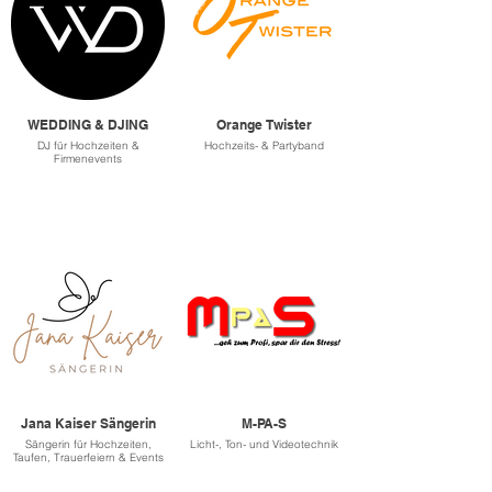
WEDDING & DJING
Orange Twister
DJ für Hochzeiten &
Hochzeits- & Partyband
Firmenevents
Jana Kaiser Sängerin
M-PA-S
Sängerin für Hochzeiten,
Licht-, Ton- und Videotechnik
Taufen, Trauerfeiern & Events