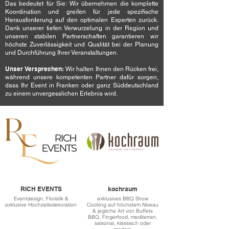
Das bedeutet für Sie: Wir übernehmen die komplette
Koordination und greifen für jede spezifische
Herausforderung auf den optimalen Experten zurück.
Dank unserer tiefen Verwurzelung in der Region und
unseren stabilen Partnerschaften garantieren wir
höchste Zuverlässigkeit und Qualität bei der Planung
und Durchführung Ihrer Veranstaltungen.
Unser Versprechen:
Wir halten Ihnen den Rücken frei,
während unsere kompetenten Partner dafür sorgen,
dass Ihr Event in Franken oder ganz Süddeutschland
zu einem unvergesslichen Erlebnis wird.
RICH EVENTS
kochraum
Eventdesign, Floristik &
exklusives BBQ Show
exklusive Hochzeitsdekoration
Cooking auf höchstem Niveau
& jegliche Art von Buffets
BBQ, Fingerfood, mediterran,
saisonal, klassisch oder