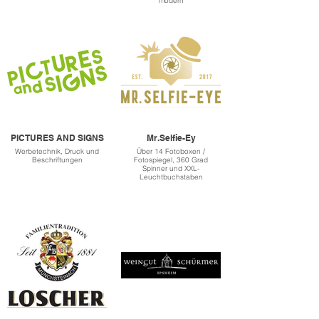
modern
PICTURES AND SIGNS
Mr.Selfie-Ey
Werbetechnik, Druck und
Über 14 Fotoboxen /
Beschriftungen
Fotospiegel, 360 Grad
Spinner und XXL-
Leuchtbuchstaben