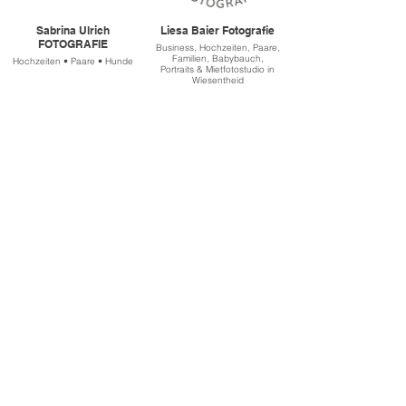
Sabrina Ulrich
Liesa Baier Fotografie
FOTOGRAFIE
Business, Hochzeiten, Paare,
Familien, Babybauch,
Hochzeiten • Paare • Hunde
Portraits & Mietfotostudio in
Wiesentheid
SOCIAL-MEDIA
FIRMENSITZ & POSTADRESSE
Strößenreuther & Partner GbR
Richard Wagner-Straße 49
91413 Neustadt an der Aisch
Telefon:
09161 6204462
E-Mail:
info@stroessenreuther-partner.de
LAGER
Werner-von-Siemens-Str. 21
91413 Neustadt a.d.Aisch
Abholungen und Rückgaben nur nach
Terminvereinbarung.