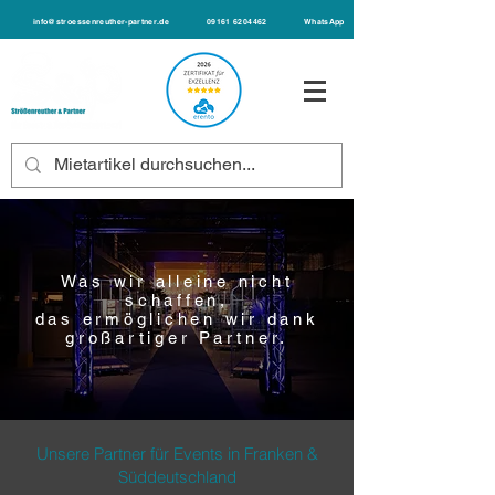
info@stroessenreuther-partner.de
09161 6204462
WhatsApp
Was wir alleine nicht
schaffen,
das ermöglichen wir dank
großartiger Partner.
Unsere Partner für Events in Franken &
Süddeutschland