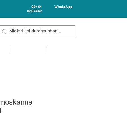
09161
WhatsApp
6204462
FAQ
UNTERNEHMEN
KONTAKT
moskanne
 L