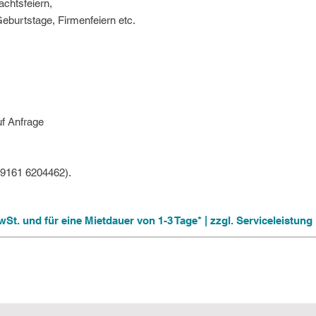
chtsfeiern,
burtstage, Firmenfeiern etc.
uf Anfrage
09161 6204462).
 MwSt. und für eine Mietdauer von 1-3 Tage* | zzgl. Serviceleistu