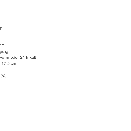
en
 5 L
gang
 warm oder 24 h kalt
x 17,5 cm