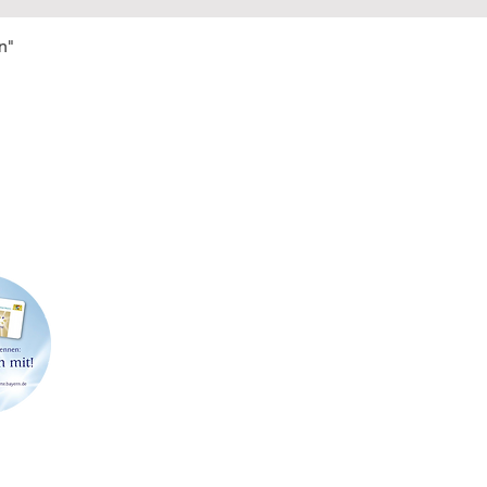
n"
FIRMENSITZ & POSTADRESSE
LAGE
Strößenreuther & Partner GbR
Werner-
Richard Wagner-Straße 49
91413 N
91413 Neustadt an der Aisch
Telefon: 09161 6204462
Abholu
E-Mail:
info@stroessenreuther-partner.de
Terminv