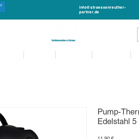
info@stroessenreuther-
partner.de
NTVERLEIH
MIET-SHOP
MIETANFRAGE
EVENTSERVICE
Pump-Ther
Edelstahl 5
Preis
11,90 €