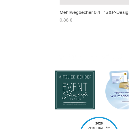
Mehrwegbecher 0,4 l "S&P-Desig
Preis
0,36 €
SOCIAL-MEDIA