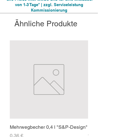
von 1-3 Tage* | zzgl. Serviceleistung
Kommissionierung
Ähnliche Produkte
Mehrwegbecher 0,4 l "S&P-Design"
Faltpavillon 3x3m PR
ohne Seitenteile
Preis
0,36 €