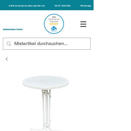
info@stroessenreuther-partner.de
09161 6204462
WhatsApp