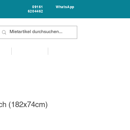
09161
WhatsApp
6204462
FAQ
UNTERNEHMEN
KONTAKT
sch (182x74cm)