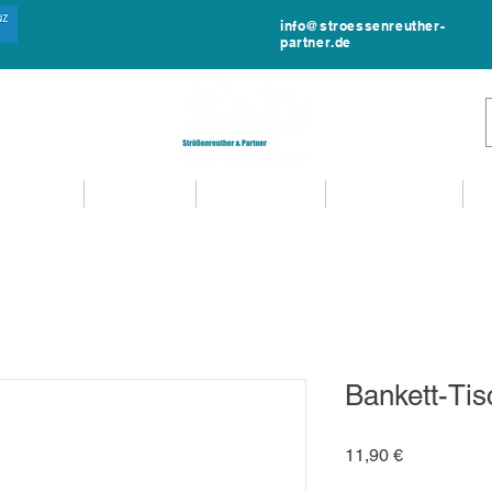
info@stroessenreuther-
partner.de
NTVERLEIH
MIET-SHOP
MIETANFRAGE
EVENTSERVICE
Bankett-Ti
Preis
11,90 €