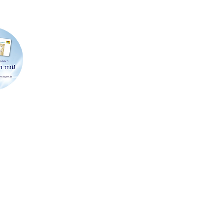
91413 Neustadt an der Aisch
Telefon: 09161 6204462
Abholu
E-Mail:
info@stroessenreuther-partner.de
Terminv
T
EVENT
VERLEIH
•
SERVICE
FAQ
AGB
IMP
HANK- & GETRÄNKE
SERVICE