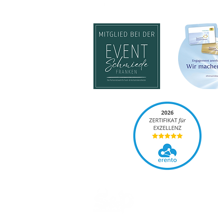
EVENT
EVEN
PLANUNG
•
EVENT
AUSSC
SUPPORT
•