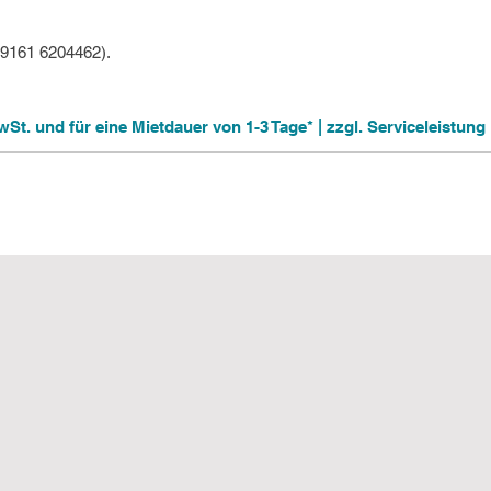
09161 6204462).
 MwSt. und für eine Mietdauer von 1-3 Tage* | zzgl. Serviceleistu