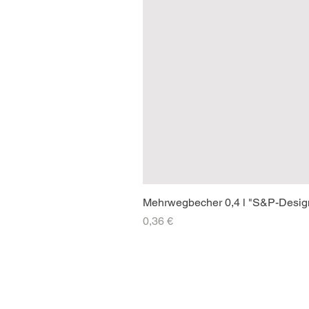
Mehrwegbecher 0,4 l "S&P-Desig
Preis
0,36 €
SOCIAL-MEDIA