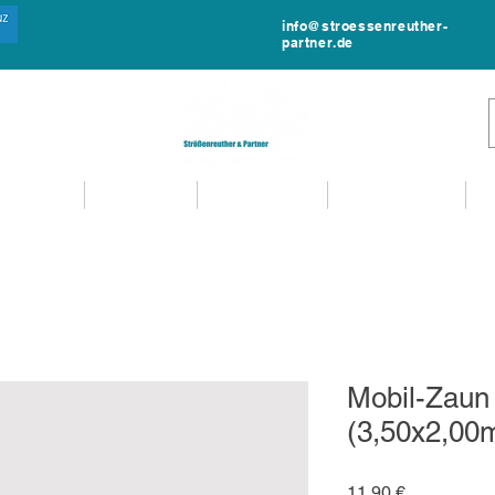
info@stroessenreuther-
partner.de
NTVERLEIH
MIET-SHOP
MIETANFRAGE
EVENTSERVICE
Mobil-Zaun
(3,50x2,00
Preis
11,90 €