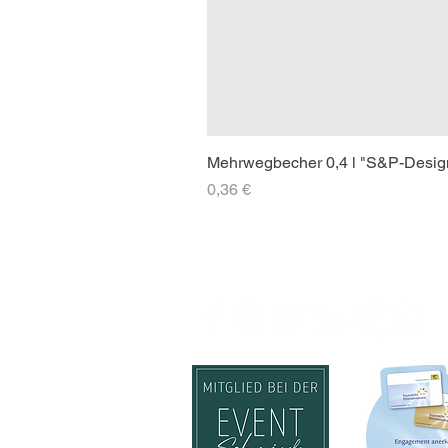
Mehrwegbecher 0,4 l "S&P-Desig
Preis
0,36 €
SOCIAL-MEDIA