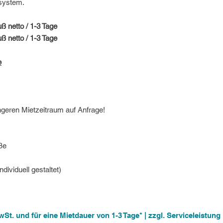
system.
ß netto / 1-3 Tage
ß netto / 1-3 Tage
e
ngeren Mietzeitraum auf Anfrage!
ße
ividuell gestaltet)
 MwSt. und für eine Mietdauer von 1-3 Tage* | zzgl. Serviceleistu