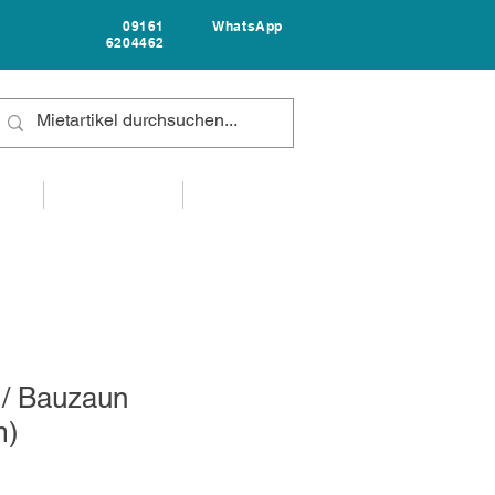
09161
WhatsApp
6204462
FAQ
UNTERNEHMEN
KONTAKT
 / Bauzaun
m)