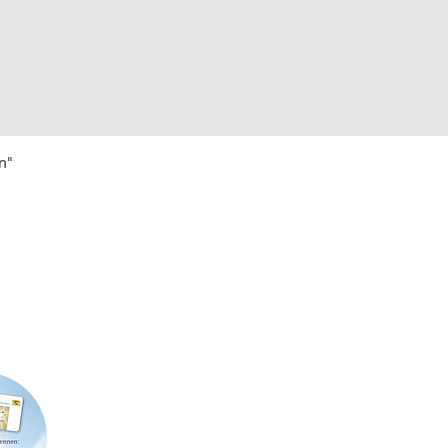
n"
FIRMENSITZ & POSTADRESSE
LAGE
Strößenreuther & Partner GbR
Werner-
Richard Wagner-Straße 49
91413 N
91413 Neustadt an der Aisch
Telefon: 09161 6204462
Abholu
E-Mail:
info@stroessenreuther-partner.de
Terminv