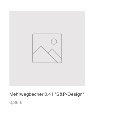
Mehrwegbecher 0,4 l "S&P-Design"
Faltpavillon 3x3m PR
ohne Seitenteile
Preis
0,36 €
Preis
71,40 €
SOCIAL-MEDIA