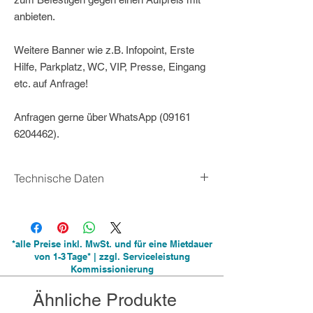
anbieten.
Weitere Banner wie z.B. Infopoint, Erste
Hilfe, Parkplatz, WC, VIP, Presse, Eingang
etc. auf Anfrage!
Anfragen gerne über WhatsApp (09161
6204462).
Technische Daten
Größe Banner: ca. 265cm x 105cm (LxB)
Optional: Stativ zum Befestigen (Aufpreis)
*alle Preise inkl. MwSt. und für eine Mietdauer
von 1-3 Tage* | zzgl. Serviceleistung
Kommissionierung
Ähnliche Produkte