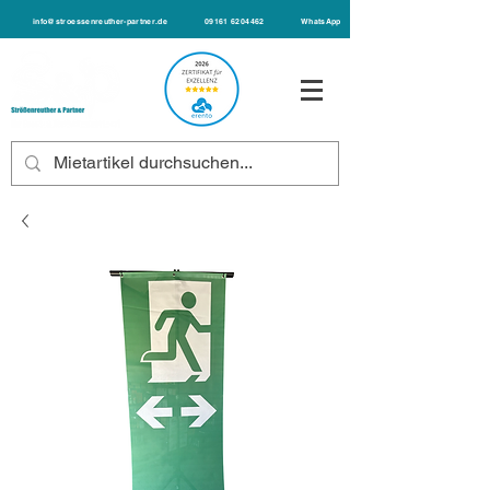
info@stroessenreuther-partner.de
09161 6204462
WhatsApp