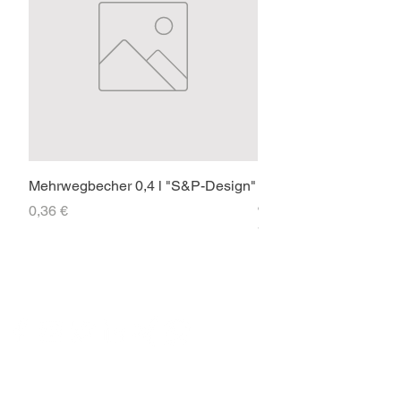
Mehrwegbecher 0,4 l "S&P-Design"
Faltpavillon 3x3m PR
ohne Seitenteile
Preis
0,36 €
Preis
71,40 €
SOCIAL-MEDIA
FIRMENSITZ & POSTADRESSE
Strößenreuther & Partner GbR