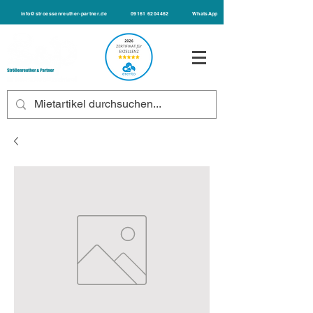
info@stroessenreuther-partner.de
09161 6204462
WhatsApp