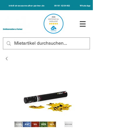
info@stroessenreuther-partner.de
09161 6204462
WhatsApp