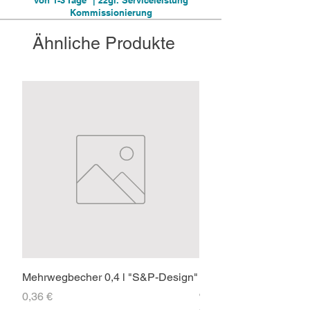
von 1-3 Tage* | zzgl. Serviceleistung
Kommissionierung
Ähnliche Produkte
Mehrwegbecher 0,4 l "S&P-Design"
Faltpavillon 3x3m PR
ohne Seitenteile
Preis
0,36 €