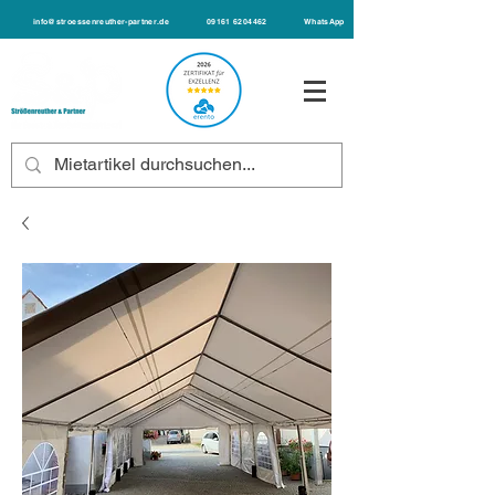
info@stroessenreuther-partner.de
09161 6204462
WhatsApp