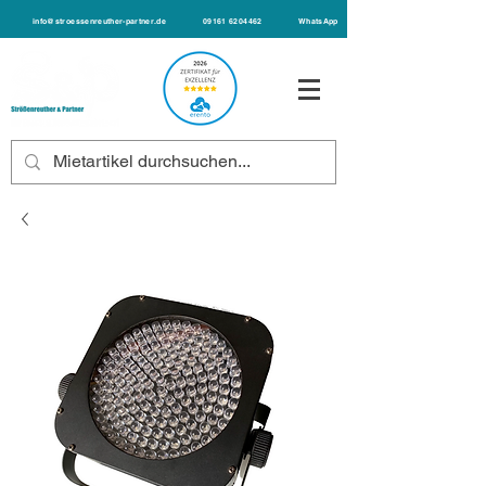
info@stroessenreuther-partner.de
09161 6204462
WhatsApp