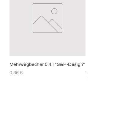
Mehrwegbecher 0,4 l "S&P-Design"
Faltpavillon 3x3m PR
ohne Seitenteile
Preis
0,36 €
Preis
71,40 €
SOCIAL-MEDIA
FIRMENSITZ & POSTADRESSE