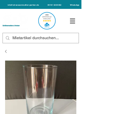
info@stroessenreuther-partner.de
09161 6204462
WhatsApp