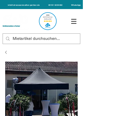
info@stroessenreuther-partner.de
09161 6204462
WhatsApp