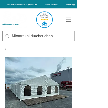
info@stroessenreuther-partner.de
09161 6204462
WhatsApp