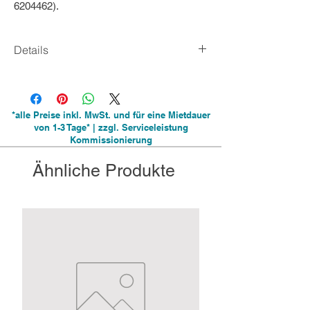
6204462).
Details
Seitenhöhe 2,30m
Firsthöhe 3,70m
inkl. Seitenwände mit und ohne Fenster
*alle Preise inkl. MwSt. und für eine Mietdauer
Erdnägel als Sturmsicherung auf Rasen und
von 1-3 Tage* | zzgl. Serviceleistung
festem Untergrund (Bohrung nötig)
Kommissionierung
Farbe: Weiß
Ähnliche Produkte