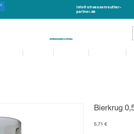
info@stroessenreuther-
partner.de
NTVERLEIH
MIET-SHOP
MIETANFRAGE
EVENTSERVICE
Bierkrug 0,5
Preis
5,71 €