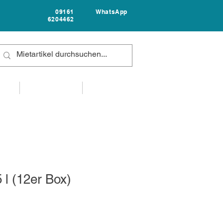
09161
WhatsApp
6204462
FAQ
UNTERNEHMEN
KONTAKT
 l (12er Box)