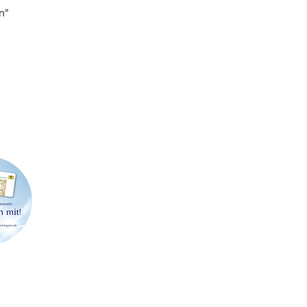
n"
FIRMENSITZ & POSTADRESSE
LAGE
Strößenreuther & Partner GbR
Werner-
Richard Wagner-Straße 49
91413 N
91413 Neustadt an der Aisch
Telefon: 09161 6204462
Abholu
E-Mail:
info@stroessenreuther-partner.de
Terminv