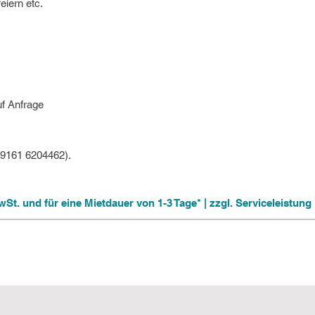
eiern etc.
uf Anfrage
09161 6204462).
 MwSt. und für eine Mietdauer von 1-3 Tage* | zzgl. Serviceleistu