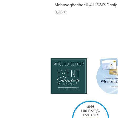
Mehrwegbecher 0,4 l "S&P-Desig
Preis
0,36 €
SOCIAL-MEDIA