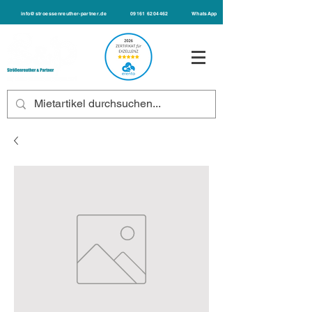
info@stroessenreuther-partner.de
09161 6204462
WhatsApp