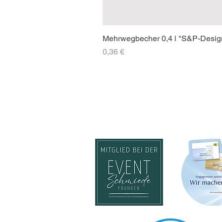
Mehrwegbecher 0,4 l "S&P-Desig
Preis
0,36 €
SOCIAL-MEDIA