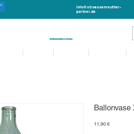
info@stroessenreuther-
partner.de
NTVERLEIH
MIET-SHOP
MIETANFRAGE
EVENTSERVICE
Ballonvase
Preis
11,90 €