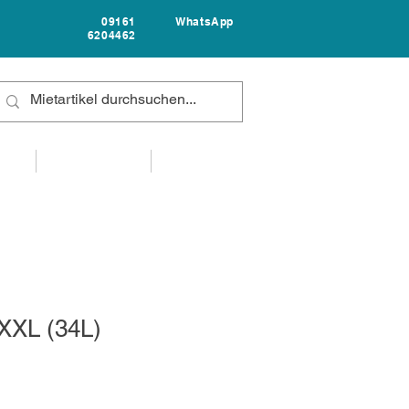
09161
WhatsApp
6204462
FAQ
UNTERNEHMEN
KONTAKT
 XXL (34L)