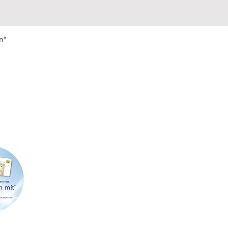
n"
FIRMENSITZ & POSTADRESSE
LAGE
Strößenreuther & Partner GbR
Werner-
Richard Wagner-Straße 49
91413 N
91413 Neustadt an der Aisch
Telefon: 09161 6204462
Abholu
E-Mail:
info@stroessenreuther-partner.de
Terminv