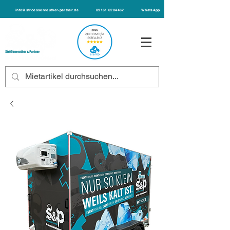
info@stroessenreuther-partner.de
09161 6204462
WhatsApp