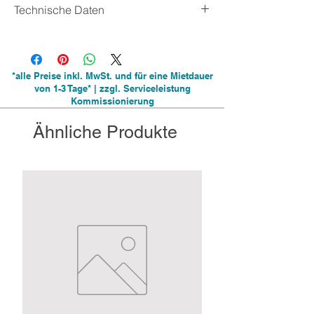
Technische Daten
Zulässige Gesamtgewicht: 2.700kg
Nutzlast: 1.949kg
Leergewicht: 751kg
*alle Preise inkl. MwSt. und für eine Mietdauer
Laderaum (LxBxH): 300x150x180cm
von 1-3 Tage* | zzgl. Serviceleistung
Gesamtmaß (LxBxH): 459x205x248cm
Kommissionierung
Stromanschluss: 230 V
Stecker (Auto): 12V, 13-polig
Ähnliche Produkte
Alu Riffel Boden + 15cm Alu-Riffelblech
seitlich ringsum (Stoßkannte)