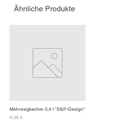
Ähnliche Produkte
Mehrwegbecher 0,4 l "S&P-Design"
Faltpavillon 3x3m PR
ohne Seitenteile
Preis
0,36 €
Preis
71,40 €