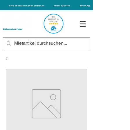
info@stroessenreuther-partner.de
09161 6204462
WhatsApp