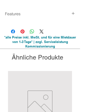
Features
Im Innen- und Außenbereich einsetzbar
Sehr hohe Leuchtkraft unter UV-Licht
Beschriftbar
*alle Preise inkl. MwSt. und für eine Mietdauer
Wasserabweisend
von 1-3 Tage* | zzgl. Serviceleistung
Hohe Klebekraft
Kommissionierung
Leicht abreißbar
Keine nachleuchtende
Ähnliche Produkte
Sicherheitskennzeichnung gemäß
Arbeitsstättenverordnung (ArbStättV)