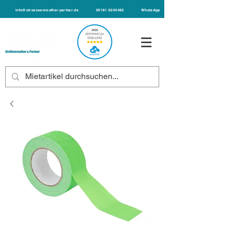
info@stroessenreuther-partner.de
09161 6204462
WhatsApp