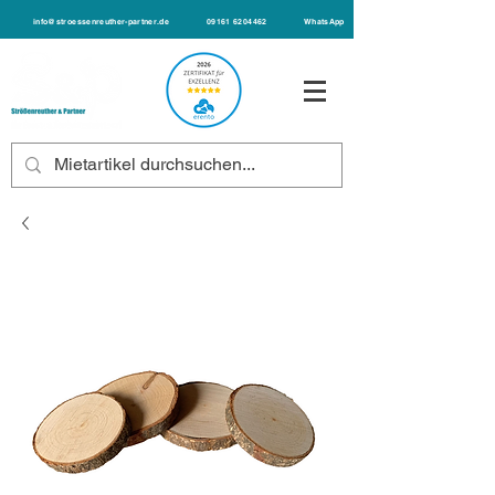
info@stroessenreuther-partner.de
09161 6204462
WhatsApp