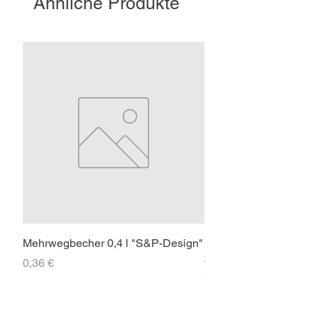
Ähnliche Produkte
Mehrwegbecher 0,4 l "S&P-Design"
Faltpavillon 3x3m PR
ohne Seitenteile
Preis
0,36 €
Preis
71,40 €