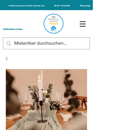
info@stroessenreuther-partner.de
09161 6204462
WhatsApp