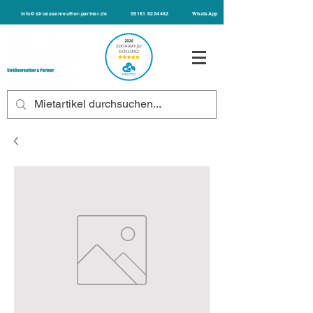
info@stroessenreuther-partner.de
09161 6204462
WhatsApp