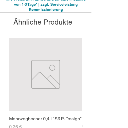
von 1-3 Tage* | zzgl. Serviceleistung
Kommissionierung
Ähnliche Produkte
Mehrwegbecher 0,4 l "S&P-Design"
Faltpavillon 3x3m PR
ohne Seitenteile
Preis
0,36 €