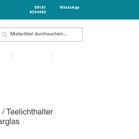
09161
WhatsApp
6204462
FAQ
UNTERNEHMEN
KONTAKT
 / Teelichthalter
arglas