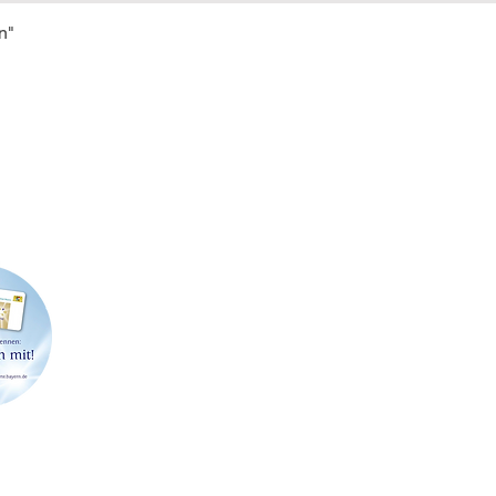
n"
FIRMENSITZ & POSTADRESSE
LAGE
Strößenreuther & Partner GbR
Werner-
Richard Wagner-Straße 49
91413 N
91413 Neustadt an der Aisch
Telefon: 09161 6204462
Abholu
E-Mail:
info@stroessenreuther-partner.de
Terminv