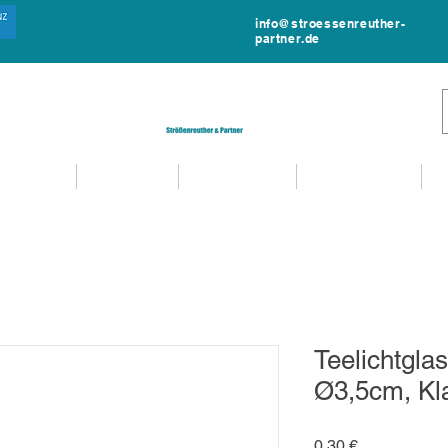
info@stroessenreuther-
partner.de
NTVERLEIH
MIET-SHOP
MIETANFRAGE
EVENTSERVICE
Teelichtglas
Ø3,5cm, Kl
Preis
0,30 €