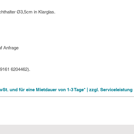
ichthalter Ø3,5cm in Klarglas.
uf Anfrage
09161 6204462).
 MwSt. und für eine Mietdauer von 1-3 Tage* | zzgl. Serviceleistu