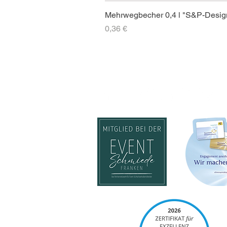
Mehrwegbecher 0,4 l "S&P-Desig
Preis
0,36 €
SOCIAL-MEDIA