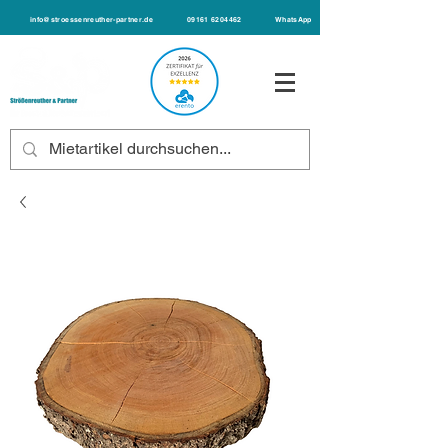
info@stroessenreuther-partner.de
09161 6204462
WhatsApp