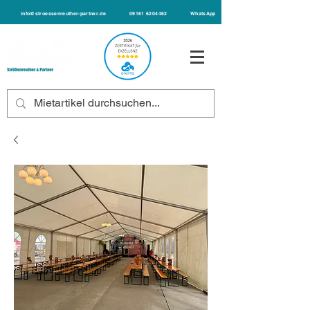
info@stroessenreuther-partner.de
09161 6204462
WhatsApp