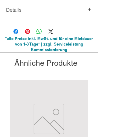
Details
inkl. Seitenwände mit und ohne Fenster
Erdnägel als Sturmsicherung auf Rasen und
festem Untergrund (Bohrung nötig)
*alle Preise inkl. MwSt. und für eine Mietdauer
Farbe: Weiß
von 1-3 Tage* | zzgl. Serviceleistung
Kommissionierung
Ähnliche Produkte