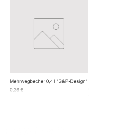
Mehrwegbecher 0,4 l "S&P-Design"
Faltpavillon 3x3m PR
ohne Seitenteile
Preis
0,36 €
Preis
71,40 €
SOCIAL-MEDIA