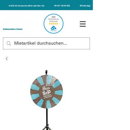
info@stroessenreuther-partner.de
09161 6204462
WhatsApp