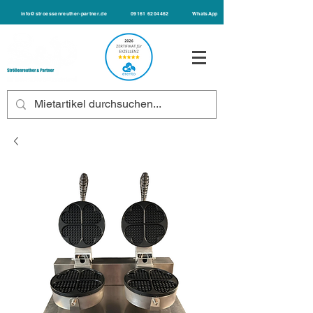
info@stroessenreuther-partner.de
09161 6204462
WhatsApp