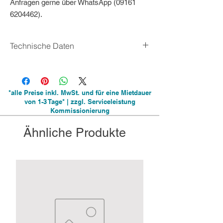
Anfragen gerne über WhatsApp (09161
6204462).
Technische Daten
- Abmessung: 50 x 44 x 26cm
- Thermostat im Temperaturbereich von 50 -
300 °C
*alle Preise inkl. MwSt. und für eine Mietdauer
- Timer im Zeitbereich von 0 - 5 min
von 1-3 Tage* | zzgl. Serviceleistung
- 180°-Rotation
Kommissionierung
- Form: herzförmig
- Gewicht: ca. 11kg
Ähnliche Produkte
- Leistung: 2.000 W
- Spannung: 230 V
- Stärke Waffeln: 15mm